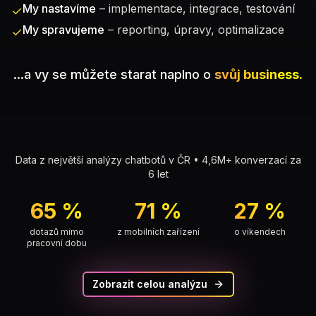
My nastavíme
– implementace, integrace, testování
✓
My spravujeme
– reporting, úpravy, optimalizace
✓
...a vy se můžete starat naplno o
svůj business.
Data z největší analýzy chatbotů v ČR • 4,6M+ konverzací za
6 let
65 %
71 %
27 %
dotazů mimo
z mobilních zařízení
o víkendech
pracovní dobu
Zobrazit celou analýzu