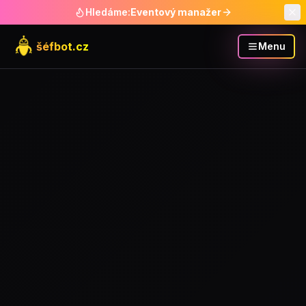
Hledáme:
Eventový manažer
šéfbot.cz
Menu