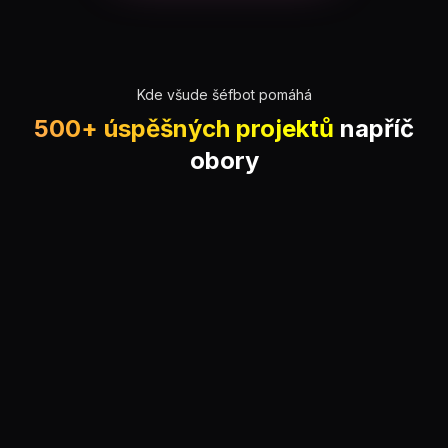
Kde všude šéfbot pomáhá
500+ úspěšných projektů
napříč
obory
Obor
Obor
Automotive
E-commerce
+180 % leadů
+44 % konverze
✓
Smart Start podle
✓
Produktový poradce
prohlíženého vozu
✓
Stav objednávky 24/7
✓
AI odhad výkupní ceny
✓
Personalizovaná
✓
Napojení na DMS systémy
doporučení
Případová studie
Případová studie