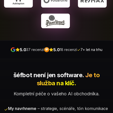
5.0
5.0
✓
37 recenzí
18 recenzí
7+ let na trhu
šéfbot není jen software.
Je to
služba na klíč.
Kompletní péče o vašeho AI obchodníka.
My navrhneme
– strategie, scénáře, tón komunikace
✓