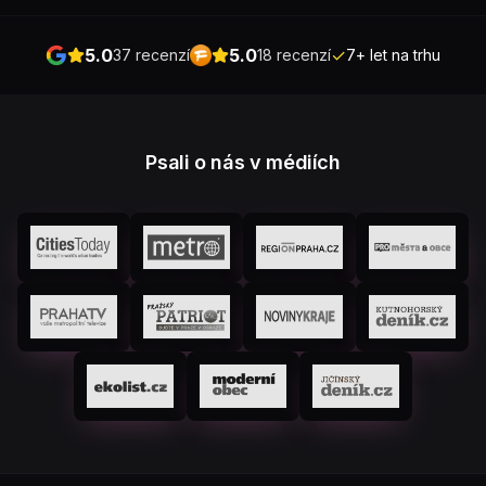
5.0
5.0
✓
37 recenzí
18 recenzí
7+ let na trhu
Psali o nás v médiích