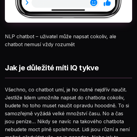
NLP chatbot – uživatel může napsat cokoliv, ale
chatbot nemusí vždy rozumět
Jak je důležité míti IQ tykve
Všechno, co chatbot umí, je ho nutné nejdřív naučit.
Jestliže lidem umožníte napsat do chatbota cokoliv,
budete ho toho muset naučit opravdu hooodně. To si
samozřejmě vyžádá velké množství času. No a čas
jsou peníze… Nikdy se navíc na takového chatbota
nebudete moct plně spolehnout. Lidi jsou různí a není