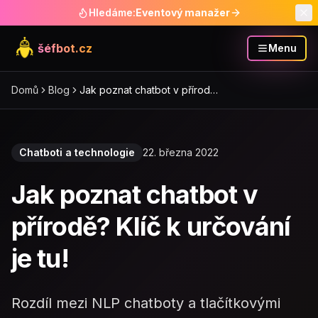
Hledáme:
Eventový manažer
šéfbot.cz
Menu
Domů
Blog
Jak poznat chatbot v přírodě?
Klíč k určování je tu!
Chatboti a technologie
22. března 2022
Jak poznat chatbot v
přírodě? Klíč k určování
je tu!
Rozdíl mezi NLP chatboty a tlačítkovými