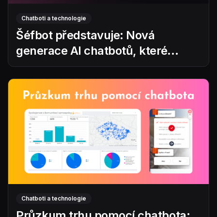
Chatboti a technologie
Šéfbot představuje: Nová
generace AI chatbotů, které
dynamicky vedou vaše zákazníky
k cíli
Chatboti a technologie
Průzkum trhu pomocí chatbota: