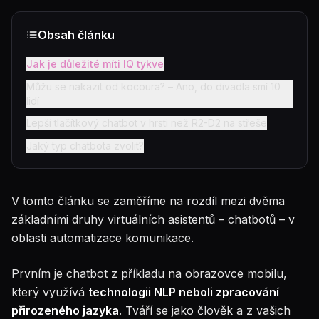
Obsah článku
Jak je důležité míti IQ tykve
Můžu se nakazit od kocoura? – Ano, do divadla smí 10
lidí
Lepší tlačítkový chatbot v hrsti než R2-D2 na střeše
Jaký typ chatbota zvolit?
V tomto článku se zaměříme na rozdíl mezi dvěma
základními druhy virtuálních asistentů – chatbotů – v
oblasti automatizace komunikace.
Prvním je chatbot z příkladu na obrazovce mobilu,
který využívá
technologii NLP neboli zpracování
přirozeného jazyka
. Tváří se jako člověk a z vašich