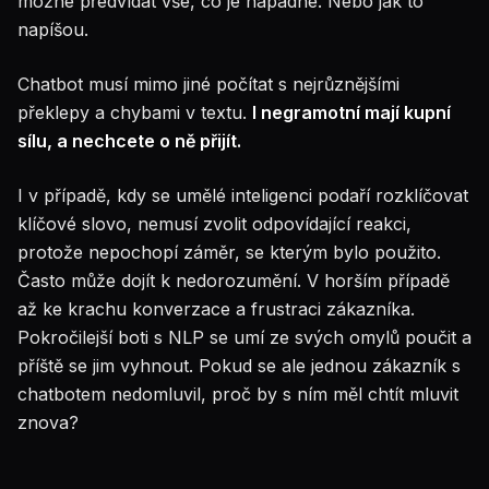
možné předvídat vše, co je napadne. Nebo jak to
napíšou.
Chatbot musí mimo jiné počítat s nejrůznějšími
překlepy a chybami v textu.
I negramotní mají kupní
sílu, a nechcete o ně přijít.
I v případě, kdy se umělé inteligenci podaří rozklíčovat
klíčové slovo, nemusí zvolit odpovídající reakci,
protože nepochopí záměr, se kterým bylo použito.
Často může dojít k nedorozumění. V horším případě
až ke krachu konverzace a frustraci zákazníka.
Pokročilejší boti s NLP se umí ze svých omylů poučit a
příště se jim vyhnout. Pokud se ale jednou zákazník s
chatbotem nedomluvil, proč by s ním měl chtít mluvit
znova?