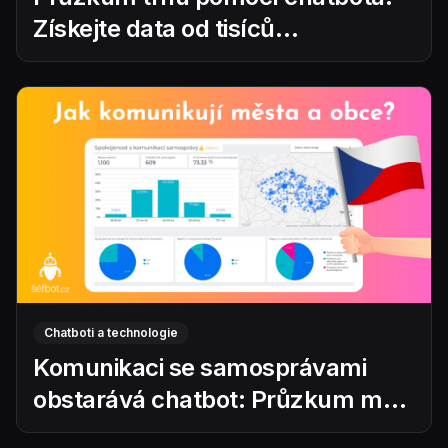
Získejte data od tisíců
respondentů
Chatboti a technologie
Komunikaci se samosprávami
obstarává chatbot: Průzkum mezi
1 100 občany